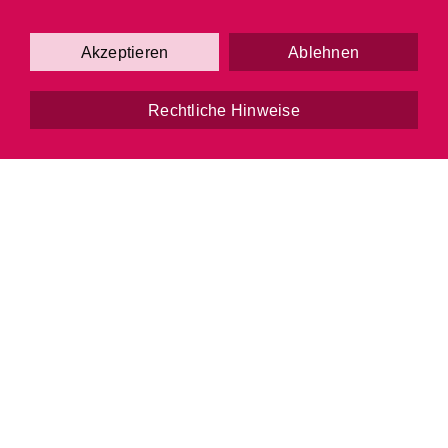
Akzeptieren
Ablehnen
Weitere Infos
Rechtliche Hinweise
Park18
Wir kümmern uns leidenschaftlich um
Menschen, aber wir beherbergen auch Ihren
Hunger, Ihre Wäsche, Blumenfreude und
Seminare mit viel Engagement. Die breite
Produktpalette im Park18 wird von einer grossen
Kundschaft geschätzt. Mithelfen und profitieren!