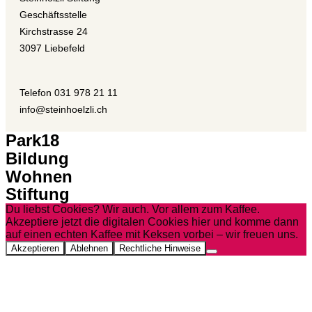
Geschäftsstelle
Kirchstrasse 24
3097 Liebefeld
Telefon 031 978 21 11
info@steinhoelzli.ch
Park18
Bildung
Wohnen
Stiftung
Du liebst Cookies? Wir auch. Vor allem zum Kaffee.
Akzeptiere jetzt die digitalen Cookies hier und komme dann
auf einen echten Kaffee mit Keksen vorbei – wir freuen uns.
Akzeptieren
Ablehnen
Rechtliche Hinweise